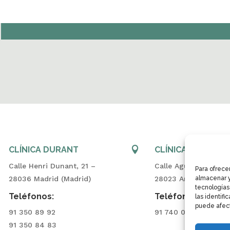
CLÍNICA DURANT

CLÍNICA ARAVACA
Calle Henri Dunant, 21 –
Calle Aguarón, 23 –
Para ofrece
almacenar y
28036 Madrid (Madrid)
28023 Aravaca (Madr
tecnologías
Teléfonos:
Teléfonos:
las identifi
puede afect
91 350 89 92
91 740 00 77
91 350 84 83