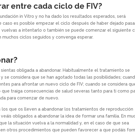
r entre cada ciclo de FIV?
undación in Vitro y no ha dado los resultados esperados, será
e caso es posible empezar el ciclo después de haber dejado pasa
 vuelvas a intentarlo o también se puede comenzar el siguiente c
an muchos ciclos seguidos y convenga esperar.
onar?
te sientas obligada a abandonar. Habitualmente el tratamiento se
y se considera que se han agotado todas las posibilidades; cuan
entes para afrontar un nuevo ciclo de FIV; cuando se considera qu
 que traiga consecuencias de salud severas tanto para ti como p
ada para comenzar de nuevo.
os los que os lleven a abandonar los tratamientos de reproducción
 veáis obligados a abandonar la idea de formar una familia. En mu
ue la situación vuelva a la normalidad y, en el caso de que sea
xisten otros procedimientos que pueden favorecer a que podáis for