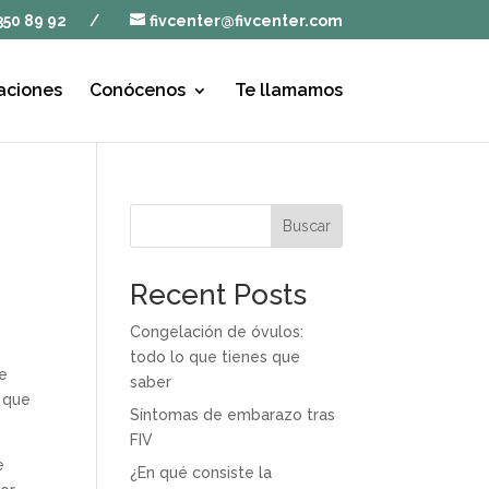
350 89 92
/
fivcenter@fivcenter.com
aciones
Conócenos
Te llamamos
Buscar
Recent Posts
Congelación de óvulos:
todo lo que tienes que
ce
saber
o que
Síntomas de embarazo tras
FIV
e
¿En qué consiste la