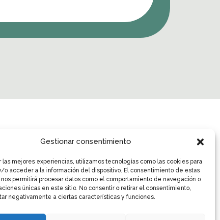
Gestionar consentimiento

EMAIL
fivcenter@fivcenter.com
r las mejores experiencias, utilizamos tecnologías como las cookies para
/o acceder a la información del dispositivo. El consentimiento de estas
id)
 nos permitirá procesar datos como el comportamiento de navegación o
caciones únicas en este sitio. No consentir o retirar el consentimiento,
ar negativamente a ciertas características y funciones.