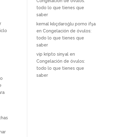
Congelación de óvulos:
todo lo que tienes que
saber
r
kemal kılıçdaroğlu porno ifşa
iclo
en
Congelación de óvulos:
todo lo que tienes que
saber
vip kripto sinyal
en
Congelación de óvulos:
todo lo que tienes que
saber
do
e
ara
chas
mar