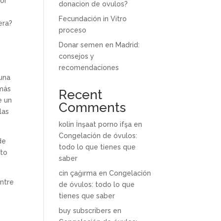
jor
donacion de ovulos?
Fecundación in Vitro
era?
proceso
Donar semen en Madrid:
consejos y
recomendaciones
 una
 más
Recent
e un
Comments
las
kolin İnşaat porno ifşa
en
Congelación de óvulos:
de
todo lo que tienes que
ito
saber
cin çağırma
en
Congelación
entre
de óvulos: todo lo que
tienes que saber
buy subscribers
en