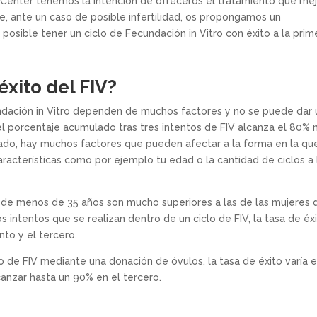
VCenter tenemos la intención de ofreceros el tratamiento que me
e, ante un caso de posible infertilidad, os propongamos un
 posible tener un ciclo de Fecundación in Vitro con éxito a la prim
éxito del FIV?
ndación in Vitro dependen de muchos factores y no se puede dar
a el porcentaje acumulado tras tres intentos de FIV alcanza el 80%
o, hay muchos factores que pueden afectar a la forma en la qu
racterísticas como por ejemplo tu edad o la cantidad de ciclos a 
es de menos de 35 años son mucho superiores a las de las mujeres 
 intentos que se realizan dentro de un ciclo de FIV, la tasa de éx
nto y el tercero.
 de FIV mediante una donación de óvulos, la tasa de éxito varía 
canzar hasta un 90% en el tercero.