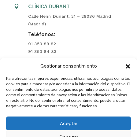

CLÍNICA DURANT
Calle Henri Dunant, 21 – 28036 Madrid
(Madrid)
Teléfonos:
91 350 89 92
91 350 84 83
Gestionar consentimiento

CLÍNICA ARAVACA
Calle Aguarón, 23 – 28023 Aravaca (Madrid)
Para ofrecer las mejores experiencias, utilizamos tecnologías como las
cookies para almacenar y/o acceder a la información del dispositivo. El
Teléfonos:
consentimiento de estas tecnologías nos permitirá procesar datos
como el comportamiento de navegación o las identificaciones únicas
91 740 00 77
en este sitio. No consentir o retirar el consentimiento, puede afectar
negativamente a ciertas características y funciones.

EMAIL
fivcenter@fivcenter.com
Aceptar