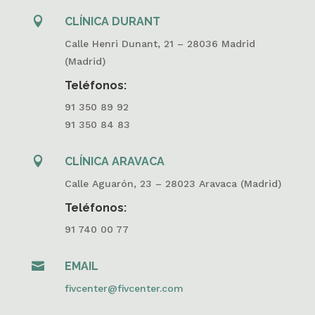

CLÍNICA DURANT
Calle Henri Dunant, 21 – 28036 Madrid
(Madrid)
Teléfonos:
91 350 89 92
91 350 84 83

CLÍNICA ARAVACA
Calle Aguarón, 23 – 28023 Aravaca (Madrid)
Teléfonos:
91 740 00 77

EMAIL
fivcenter@fivcenter.com