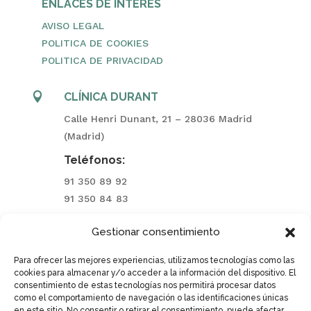
ENLACES DE INTERES
AVISO LEGAL
POLITICA DE COOKIES
POLITICA DE PRIVACIDAD

CLÍNICA DURANT
Calle Henri Dunant, 21 – 28036 Madrid
(Madrid)
Teléfonos:
91 350 89 92
91 350 84 83
Gestionar consentimiento

CLÍNICA ARAVACA
Calle Aguarón, 23 – 28023 Aravaca (Madrid)
Para ofrecer las mejores experiencias, utilizamos tecnologías como las
cookies para almacenar y/o acceder a la información del dispositivo. El
Teléfonos:
consentimiento de estas tecnologías nos permitirá procesar datos
como el comportamiento de navegación o las identificaciones únicas
91 740 00 77
en este sitio. No consentir o retirar el consentimiento, puede afectar